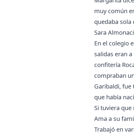
Margarita dice
muy común en 
quedaba sola 
Sara Almonaci
En el colegio 
salidas eran a 
confitería Roc
compraban una
Garibaldi, fue
que había naci
Si tuviera que 
Ama a su famili
Trabajó en va