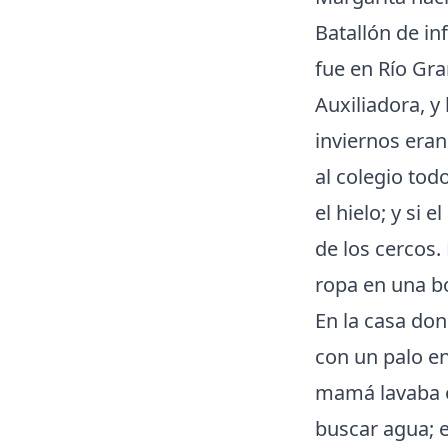
Batallón de in
fue en Río Gra
Auxiliadora, y
inviernos era
al colegio tod
el hielo; y si
de los cercos
ropa en una bo
En la casa don
con un palo en
mamá lavaba ov
buscar agua; e