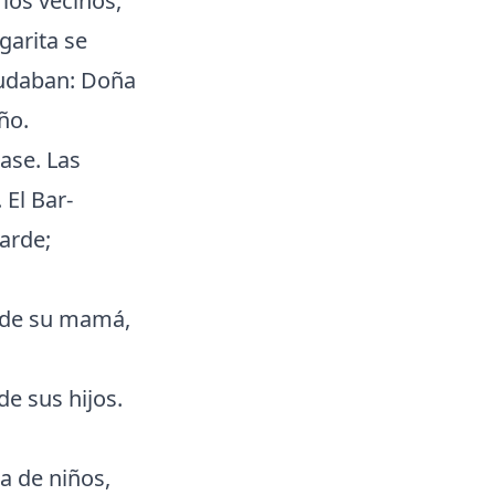
 los vecinos,
arita se
yudaban: Doña
ño.
ase. Las
 El Bar-
tarde;
a de su mamá,
de sus hijos.
a de niños,