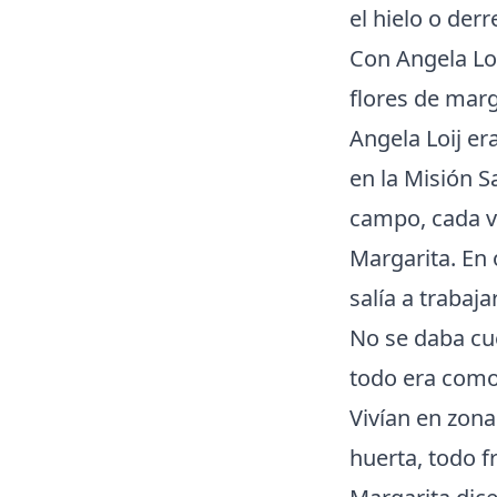
el hielo o der
Con Angela Loi
flores de marg
Angela Loij e
en la Misión S
campo, cada v
Margarita. En
salía a trabajar
No se daba cue
todo era como
Vivían en zona
huerta, todo f