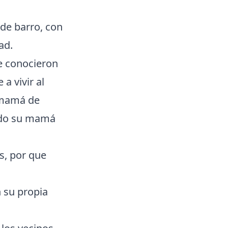
 de barro, con
ad.
e conocieron
a vivir al
a mamá de
ndo su mamá
as, por que
n su propia