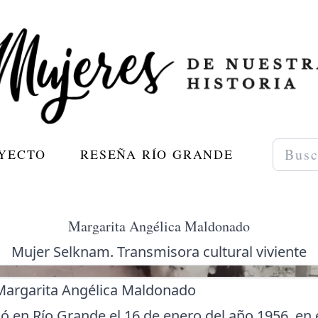
OYECTO
RESEÑA RÍO GRANDE
Margarita Angélica Maldonado
Mujer Selknam. Transmisora cultural viviente
Margarita Angélica Maldonado
ó en Río Grande el 16 de enero del año 1956, en e