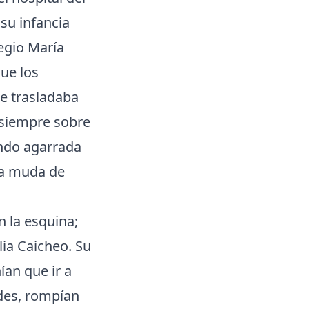
 su infancia
legio María
que los
e trasladaba
 siempre sobre
nando agarrada
na muda de
n la esquina;
lia Caicheo. Su
ían que ir a
ades, rompían