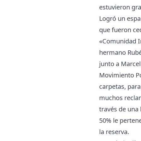
estuvieron gra
Logró un espac
que fueron ce
«Comunidad Ind
hermano Rubén
junto a Marcel
Movimiento Po
carpetas, para
muchos reclam
través de una l
50% le pertene
la reserva.