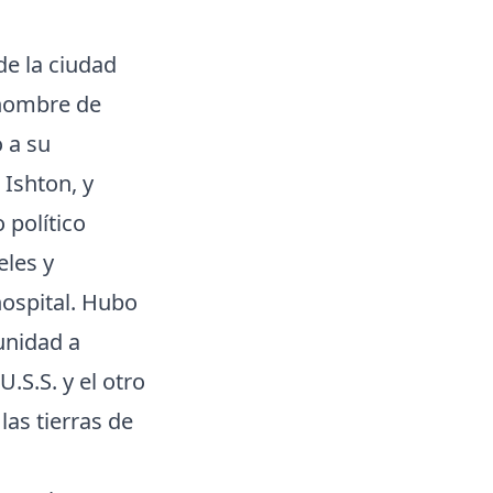
de la ciudad
 nombre de
 a su
Ishton, y
 político
eles y
hospital. Hubo
unidad a
U.S.S. y el otro
as tierras de