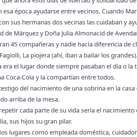
 que añora esos días de libertad y solidaridad de
esa época ayudarse entre vecinos. Cuando Marg
con sus hermanas dos vecinas las cuidaban y a
d de Márquez y Doña Julia Almonacid de Avenda
eran 45 compañeras y nadie hacía diferencia de cl
Fagiolli, La piojera (ahí, iban a bailar los grandes).
a era el lugar donde siempre pasaban el día o la 
 Coca-Cola y la compartían entre todos.
 testigo del nacimiento de una sobrina en la cas
do arriba de la mesa.
repetir cada parte de su vida sería el nacimiento 
a, sus hijos su gran pilar.
rios lugares como empleada doméstica, cuidador